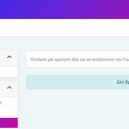
Δεν β
ς